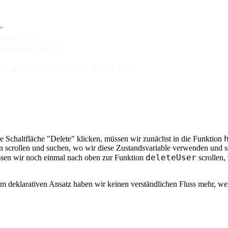
"
d(null)}

oBeDeleted)}

.name}" really be deleted?

e Schaltfläche "Delete" klicken, müssen wir zunächst in die Funktion
en scrollen und suchen, wo wir diese Zustandsvariable verwenden und s
deleteUser
ssen wir noch einmal nach oben zur Funktion
scrollen,
en am deklarativen Ansatz haben wir keinen verständlichen Fluss mehr, 