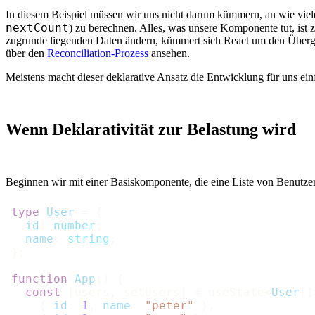
In diesem Beispiel müssen wir uns nicht darum kümmern, an wie viele
nextCount
) zu berechnen. Alles, was unsere Komponente tut, ist 
zugrunde liegenden Daten ändern, kümmert sich React um den Übergang
über den
Reconciliation-Prozess
ansehen.
Meistens macht dieser deklarative Ansatz die Entwicklung für uns ein
Wenn Deklarativität zur Belastung wird
Beginnen wir mit einer Basiskomponente, die eine Liste von Benutzer
type
User
 = {

id
: 
number
;

name
: 
string
;

};

function
App
(
) {

const
 [users, setUsers] = useState<
User
[]
    { 
id
: 
1
, 
name
: 
"peter"
 },
