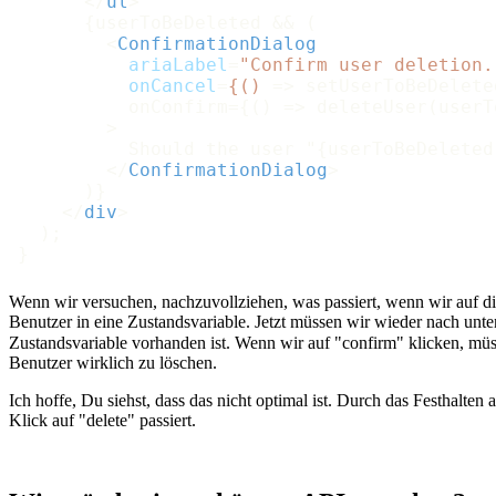
</
ul
>
      {userToBeDeleted && (

<
ConfirmationDialog
ariaLabel
=
"Confirm user deletion.
onCancel
=
{()
 =>
 setUserToBeDelete
          onConfirm={() => deleteUser(userT
        >

          Should the user "{userToBeDeleted
</
ConfirmationDialog
>
      )}

</
div
>
  );

Wenn wir versuchen, nachzuvollziehen, was passiert, wenn wir auf di
Benutzer in eine Zustandsvariable. Jetzt müssen wir wieder nach unt
Zustandsvariable vorhanden ist. Wenn wir auf "confirm" klicken, mü
Benutzer wirklich zu löschen.
Ich hoffe, Du siehst, dass das nicht optimal ist. Durch das Festhalt
Klick auf "delete" passiert.