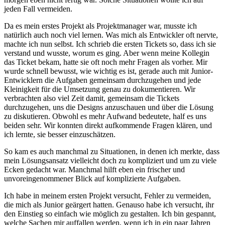
jeden Fall vermeiden.
Da es mein erstes Projekt als Projektmanager war, musste ich
natürlich auch noch viel lernen. Was mich als Entwickler oft nervte,
machte ich nun selbst. Ich schrieb die ersten Tickets so, dass ich sie
verstand und wusste, worum es ging. Aber wenn meine Kollegin
das Ticket bekam, hatte sie oft noch mehr Fragen als vorher. Mir
wurde schnell bewusst, wie wichtig es ist, gerade auch mit Junior-
Entwicklern die Aufgaben gemeinsam durchzugehen und jede
Kleinigkeit für die Umsetzung genau zu dokumentieren. Wir
verbrachten also viel Zeit damit, gemeinsam die Tickets
durchzugehen, uns die Designs anzuschauen und über die Lösung
zu diskutieren. Obwohl es mehr Aufwand bedeutete, half es uns
beiden sehr. Wir konnten direkt aufkommende Fragen klären, und
ich lernte, sie besser einzuschätzen.
So kam es auch manchmal zu Situationen, in denen ich merkte, dass
mein Lösungsansatz vielleicht doch zu kompliziert und um zu viele
Ecken gedacht war. Manchmal hilft eben ein frischer und
unvoreingenommener Blick auf komplizierte Aufgaben.
Ich habe in meinem ersten Projekt versucht, Fehler zu vermeiden,
die mich als Junior geärgert hatten. Genauso habe ich versucht, ihr
den Einstieg so einfach wie möglich zu gestalten. Ich bin gespannt,
welche Sachen mir auffallen werden, wenn ich in ein paar Jahren