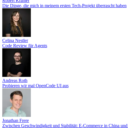
Robert Kramer
Die Dinge, die mich in meinem ersten Tech-Projekt überrascht haben
Celina Nestler
Code Review für Agents
Andreas Roth
Probieren wir mal OpenCode UI aus
Jonathan Frere
Zwischen Geschwindigkeit und Stabilität: E-Commerce in China und