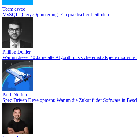
Team esveo
MySQL Query-Optimierung: Ein praktischer Leitfaden
Philipp Dehler
Warum dieser 40 Jahre alte Algorithmus sicherer ist als jede moderne
Paul Dittrich
Spec-Driven Development: Warum die Zukunft der Software in Beschr