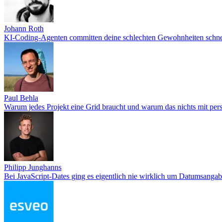
Johann Roth
KI-Coding-Agenten committen deine schlechten Gewohnheiten schne
Paul Behla
Warum jedes Projekt eine Grid braucht und warum das nichts mit pe
Philipp Junghanns
Bei JavaScript-Dates ging es eigentlich nie wirklich um Datumsanga