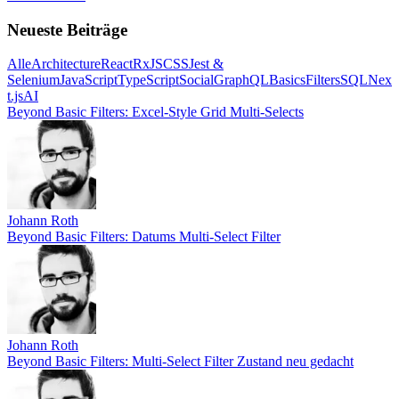
Neueste Beiträge
Alle
Architecture
React
RxJS
CSS
Jest &
Selenium
JavaScript
TypeScript
Social
GraphQL
Basics
Filters
SQL
Nex
t.js
AI
Beyond Basic Filters: Excel-Style Grid Multi-Selects
Johann Roth
Beyond Basic Filters: Datums Multi-Select Filter
Johann Roth
Beyond Basic Filters: Multi-Select Filter Zustand neu gedacht